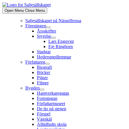
Skip
to
Open Menu
Close Menu
content
Saljesällskapet på Nässelfrossa
Föreningen
Show
Årsskrifter
sub
Styrelse
menu
Show
Lars Engqvist
sub
Eje Ringborn
menu
Stadgar
Hedersmedlemmar
Författaren
Show
Biografi
sub
Böcker
menu
Pjäser
Filmer
Bygden
Show
Hantverkaregatan
sub
Fornstugan
menu
Författarmuseet
De tio på stenen
Förspel
Vägskäl
Alltidhults skola