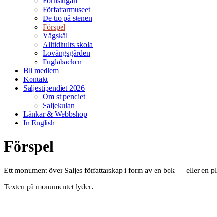
Fornstugan
Författarmuseet
De tio på stenen
Förspel
Vägskäl
Alltidhults skola
Lovängsgården
Fuglabacken
Bli medlem
Kontakt
Saljestipendiet 2026
Om stipendiet
Saljekulan
Länkar & Webbshop
In English
Förspel
Ett monument över Saljes författarskap i form av en bok — eller en p
Texten på monumentet lyder: