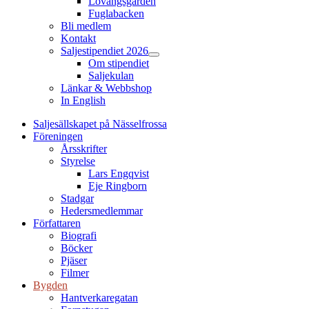
Lovängsgården
Fuglabacken
Bli medlem
Kontakt
Saljestipendiet 2026
Show
Om stipendiet
sub
Saljekulan
menu
Länkar & Webbshop
In English
Saljesällskapet på Nässelfrossa
Föreningen
Årsskrifter
Styrelse
Lars Engqvist
Eje Ringborn
Stadgar
Hedersmedlemmar
Författaren
Biografi
Böcker
Pjäser
Filmer
Bygden
Hantverkaregatan