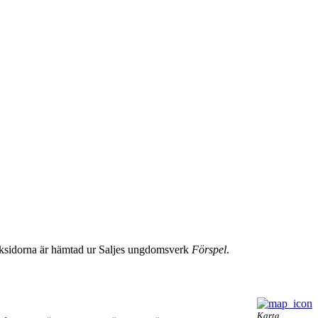
boksidorna är hämtad ur Saljes ungdomsverk
Förspel
.
Karta