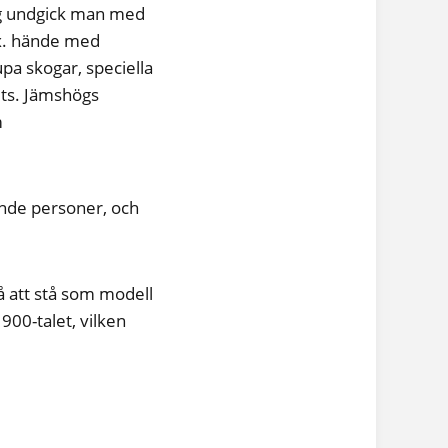
ög undgick man med
ex. hände med
pa skogar, speciella
its. Jämshögs
m
ende personer, och
 att stå som modell
00-talet, vilken