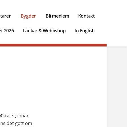
ttaren
Bygden
Bli medlem
Kontakt
et 2026
Länkar & Webbshop
In English
0-talet, innan
nns det gott om