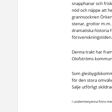
snapphanar och fris
nöd och näppe att he
grannsocknen Örkened
stenar, grottor m.m
dramatiska historia h
försvenskningstiden
Denna trakt har fra
Olofströms kommun 
Som glesbygdskommun
för den stora omvälv
Salje utförligt skildr
I undermenyerna finns mera