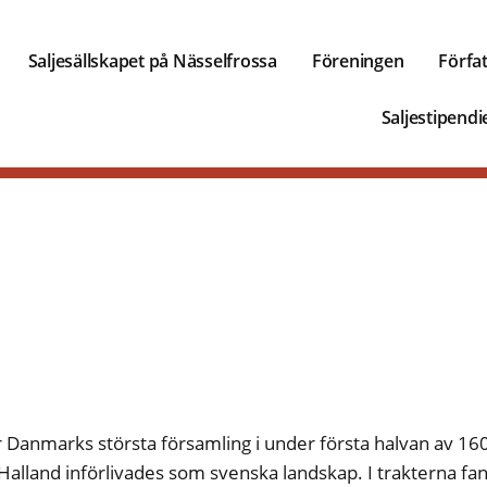
Saljesällskapet på Nässelfrossa
Föreningen
Förfa
Saljestipendi
Danmarks största församling i under första halvan av 160
Halland införlivades som svenska landskap. I trakterna fa