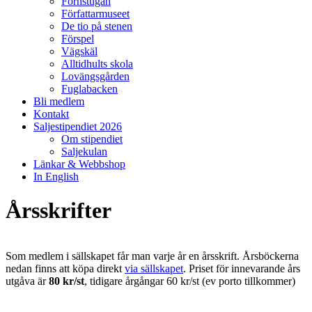
Fornstugan
Författarmuseet
De tio på stenen
Förspel
Vägskäl
Alltidhults skola
Lovängsgården
Fuglabacken
Bli medlem
Kontakt
Saljestipendiet 2026
Om stipendiet
Saljekulan
Länkar & Webbshop
In English
Årsskrifter
Som medlem i sällskapet får man varje år en årsskrift. Årsböckerna
nedan finns att köpa direkt
via sällskapet
. Priset för innevarande års
utgåva är
80 kr/st
, tidigare årgångar 60 kr/st (ev porto tillkommer)