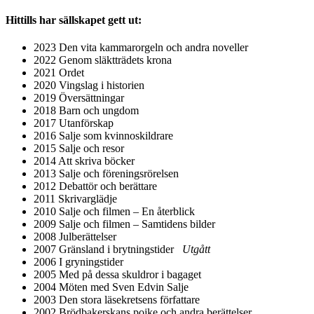
Hittills har sällskapet gett ut:
2023 Den vita kammarorgeln och andra noveller
2022 Genom släktträdets krona
2021 Ordet
2020 Vingslag i historien
2019 Översättningar
2018 Barn och ungdom
2017 Utanförskap
2016 Salje som kvinnoskildrare
2015 Salje och resor
2014 Att skriva böcker
2013 Salje och föreningsrörelsen
2012 Debattör och berättare
2011 Skrivarglädje
2010 Salje och filmen – En återblick
2009 Salje och filmen – Samtidens bilder
2008 Julberättelser
2007 Gränsland i brytningstider
Utgått
2006 I gryningstider
2005 Med på dessa skuldror i bagaget
2004 Möten med Sven Edvin Salje
2003 Den stora läsekretsens författare
2002 Brödbakerskans pojke och andra berättelser