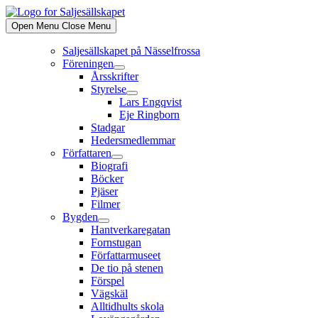
Skip
to
Open Menu
Close Menu
content
Saljesällskapet på Nässelfrossa
Föreningen
Show
Årsskrifter
sub
Styrelse
menu
Show
Lars Engqvist
sub
Eje Ringborn
menu
Stadgar
Hedersmedlemmar
Författaren
Show
Biografi
sub
Böcker
menu
Pjäser
Filmer
Bygden
Show
Hantverkaregatan
sub
Fornstugan
menu
Författarmuseet
De tio på stenen
Förspel
Vägskäl
Alltidhults skola