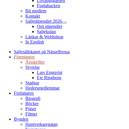
Lovängsgården
Fuglabacken
Bli medlem
Kontakt
Saljestipendiet 2026
Show
Om stipendiet
sub
Saljekulan
menu
Länkar & Webbshop
In English
Saljesällskapet på Nässelfrossa
Föreningen
Årsskrifter
Styrelse
Lars Engqvist
Eje Ringborn
Stadgar
Hedersmedlemmar
Författaren
Biografi
Böcker
Pjäser
Filmer
Bygden
Hantverkaregatan