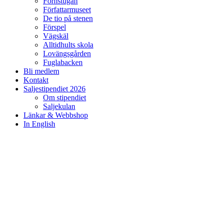
Fornstugan
Författarmuseet
De tio på stenen
Förspel
Vägskäl
Alltidhults skola
Lovängsgården
Fuglabacken
Bli medlem
Kontakt
Saljestipendiet 2026
Om stipendiet
Saljekulan
Länkar & Webbshop
In English