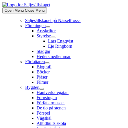
Skip
to
Open Menu
Close Menu
content
Saljesällskapet på Nässelfrossa
Föreningen
Show
Årsskrifter
sub
Styrelse
menu
Show
Lars Engqvist
sub
Eje Ringborn
menu
Stadgar
Hedersmedlemmar
Författaren
Show
Biografi
sub
Böcker
menu
Pjäser
Filmer
Bygden
Show
Hantverkaregatan
sub
Fornstugan
menu
Författarmuseet
De tio på stenen
Förspel
Vägskäl
Alltidhults skola