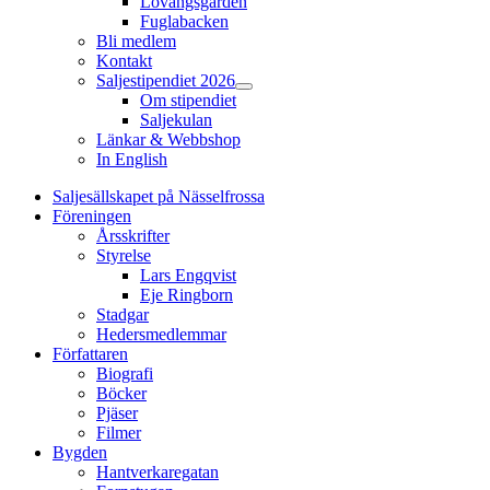
Lovängsgården
Fuglabacken
Bli medlem
Kontakt
Saljestipendiet 2026
Show
Om stipendiet
sub
Saljekulan
menu
Länkar & Webbshop
In English
Saljesällskapet på Nässelfrossa
Föreningen
Årsskrifter
Styrelse
Lars Engqvist
Eje Ringborn
Stadgar
Hedersmedlemmar
Författaren
Biografi
Böcker
Pjäser
Filmer
Bygden
Hantverkaregatan