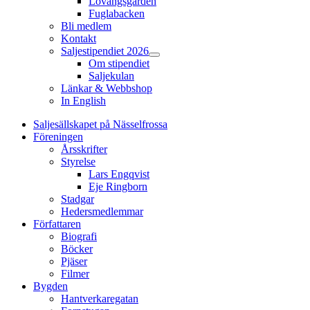
Lovängsgården
Fuglabacken
Bli medlem
Kontakt
Saljestipendiet 2026
Show
Om stipendiet
sub
Saljekulan
menu
Länkar & Webbshop
In English
Saljesällskapet på Nässelfrossa
Föreningen
Årsskrifter
Styrelse
Lars Engqvist
Eje Ringborn
Stadgar
Hedersmedlemmar
Författaren
Biografi
Böcker
Pjäser
Filmer
Bygden
Hantverkaregatan