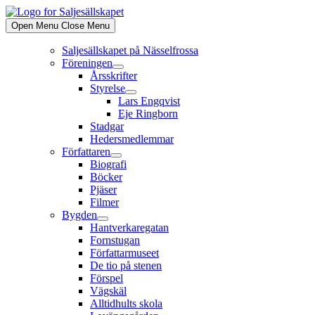
Skip
to
Open Menu
Close Menu
content
Saljesällskapet på Nässelfrossa
Föreningen
Show
Årsskrifter
sub
Styrelse
menu
Show
Lars Engqvist
sub
Eje Ringborn
menu
Stadgar
Hedersmedlemmar
Författaren
Show
Biografi
sub
Böcker
menu
Pjäser
Filmer
Bygden
Show
Hantverkaregatan
sub
Fornstugan
menu
Författarmuseet
De tio på stenen
Förspel
Vägskäl
Alltidhults skola