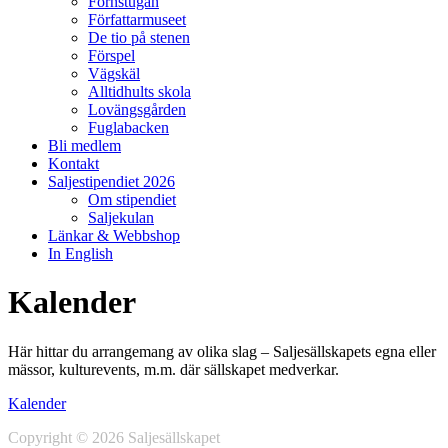
Fornstugan
Författarmuseet
De tio på stenen
Förspel
Vägskäl
Alltidhults skola
Lovängsgården
Fuglabacken
Bli medlem
Kontakt
Saljestipendiet 2026
Om stipendiet
Saljekulan
Länkar & Webbshop
In English
Kalender
Här hittar du arrangemang av olika slag – Saljesällskapets egna eller
mässor, kulturevents, m.m. där sällskapet medverkar.
Kalender
Copyright © 2026 Saljesällskapet